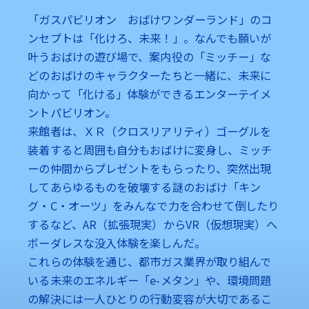
オンの外膜
「ガスパビリオン おばけワンダーランド」のコ
を利活用し
ンセプトは「化けろ、未来！」。なんでも願いが
た木質空間
叶うおばけの遊び場で、案内役の「ミッチー」な
ユニット
どのおばけのキャラクターたちと一緒に、未来に
「つな木」
向かって「化ける」体験ができるエンターテイメ
が万博レガ
ントパビリオン。
シーとして
来館者は、ＸＲ（クロスリアリティ）ゴーグルを
大阪市に寄
装着すると周囲も自分もおばけに変身し、ミッチ
贈されまし
ーの仲間からプレゼントをもらったり、突然出現
た（大阪ガ
してあらゆるものを破壊する謎のおばけ「キン
ス㈱の
グ・C・オーツ」をみんなで力を合わせて倒したり
Webサイ
トに遷移し
するなど、AR（拡張現実）からVR（仮想現実）へ
ます）
ボーダレスな没入体験を楽しんだ。
これらの体験を通じ、都市ガス業界が取り組んで
いる未来のエネルギー「e-メタン」や、環境問題
の解決には一人ひとりの行動変容が大切であるこ