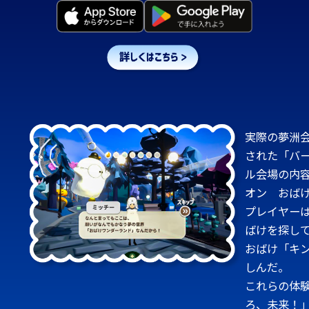
実際の夢洲会
された「バ
ル会場の内
オン おば
プレイヤー
ばけを探し
おばけ「キ
しんだ。
これらの体験
ろ、未来！