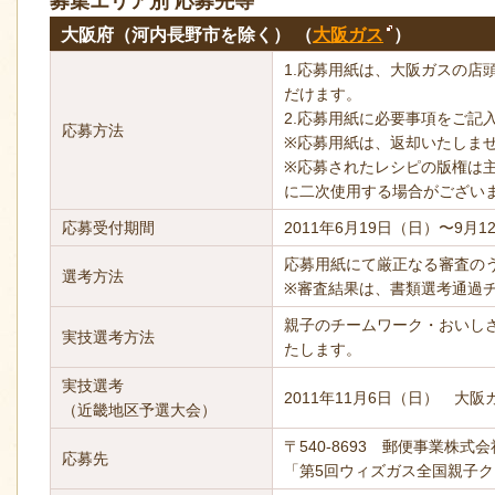
募集エリア別 応募先等
大阪府（河内長野市を除く） （
大阪ガス
）
1.応募用紙は、大阪ガスの店
だけます。
2.応募用紙に必要事項をご記
応募方法
※応募用紙は、返却いたしま
※応募されたレシピの版権は
に二次使用する場合がござい
応募受付期間
2011年6月19日（日）〜9月
応募用紙にて厳正なる審査の
選考方法
※審査結果は、書類選考通過
親子のチームワーク・おいし
実技選考方法
たします。
実技選考
2011年11月6日（日） 大
（近畿地区予選大会）
〒540-8693 郵便事業株式会
応募先
「第5回ウィズガス全国親子