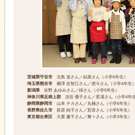
茨城県守谷市
北島 道さん／結菜さん（小学6年生）
埼玉県熊谷市
棚澤 佐智江さん／悠斗さん（小学4年生
新潟県
佐野 あゆみさん／緑さん（小学5年生）
神奈川県足柄上郡
須谷 優子さん／星凜さん（小学4年
静岡県静岡市
山本 チカさん／丸楠さん（小学6年生）
長野県佐久市
萩原 純子さん／彩音さん（小学5年生）
東京都台東区
大栗 慶子さん／舞々さん（小学3年生）