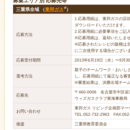
募集エリア別 応募先等
三重県全域 （
東邦ガス
）
1.応募用紙は、東邦ガスの店
ダウンロードいただけます。
2.応募用紙に必要事項をご記
応募方法
※応募用紙は、返却いたしま
※応募されたレシピの版権は
に二次使用する場合がござい
応募受付期間
2013年6月19日（水）〜9月
親子のチームワーク・おいし
選考方法
し、応募用紙にて厳正なる審
※審査結果は、決勝出場チー
〒460-0008 名古屋市中区
応募先
ウィズガスクラブ東海事務局
東邦ガス リビング企画部マ
お問い合わせ
TEL:052-732-2963 FAX:052
後援
三重県教育委員会