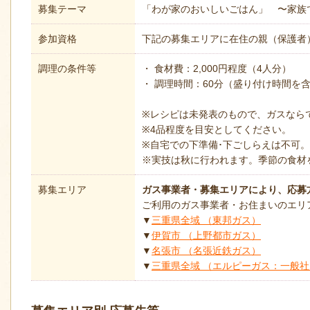
募集テーマ
「わが家のおいしいごはん」 〜家族
参加資格
下記の募集エリアに在住の親（保護者）
調理の条件等
・ 食材費：2,000円程度（4人分）
・ 調理時間：60分（盛り付け時間を
※レシピは未発表のもので、ガスなら
※4品程度を目安としてください。
※自宅での下準備･下ごしらえは不可。
※実技は秋に行われます。季節の食材
募集エリア
ガス事業者・募集エリアにより、応募
ご利用のガス事業者・お住まいのエリ
▼
三重県全域 （東邦ガス）
▼
伊賀市 （上野都市ガス）
▼
名張市 （名張近鉄ガス）
▼
三重県全域 （エルピーガス：一般社