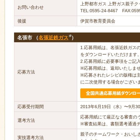
上野都市ガス 上野ガス親子
お問い合わせ
TEL:0595-24-8467 FAX:059
後援
伊賀市教育委員会
名張市 （
名張近鉄ガス
）
1.応募用紙は、名張近鉄ガ
をダウンロードいただけます
2.応募用紙に必要事項をご記
※応募用紙は、返却いたしま
応募方法
※応募されたレシピの版権は
に二次使用する場合がござい
応募受付期間
2013年6月19日（水）〜9月
応募用紙にて厳正なる審査の
選考方法
※審査結果は、書類選考通過
親子のチームワーク・おいし
実技選考方法