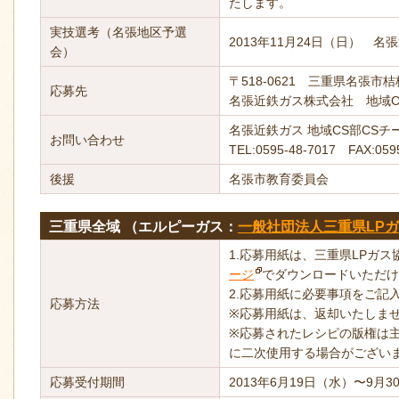
たします。
実技選考（名張地区予選
2013年11月24日（日） 
会）
〒518-0621 三重県名張市
応募先
名張近鉄ガス株式会社 地域C
名張近鉄ガス 地域CS部CS
お問い合わせ
TEL:0595-48-7017 FAX:059
後援
名張市教育委員会
三重県全域 （エルピーガス：
一般社団法人三重県LP
1.応募用紙は、三重県LPガ
ージ
でダウンロードいただけ
2.応募用紙に必要事項をご記
応募方法
※応募用紙は、返却いたしま
※応募されたレシピの版権は
に二次使用する場合がござい
応募受付期間
2013年6月19日（水）〜9月