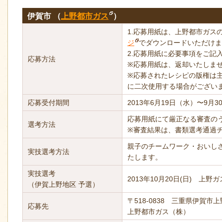
伊賀市 （
上野都市ガス
）
1.応募用紙は、上野都市ガス
ジ
でダウンロードいただけま
2.応募用紙に必要事項をご記
応募方法
※応募用紙は、返却いたしま
※応募されたレシピの版権は
に二次使用する場合がござい
応募受付期間
2013年6月19日（水）〜9月
応募用紙にて厳正なる審査の
選考方法
※審査結果は、書類選考通過
親子のチームワーク・おいし
実技選考方法
たします。
実技選考
2013年10月20日(日) 上
（伊賀上野地区 予選）
〒518-0838 三重県伊賀市上
応募先
上野都市ガス（株）