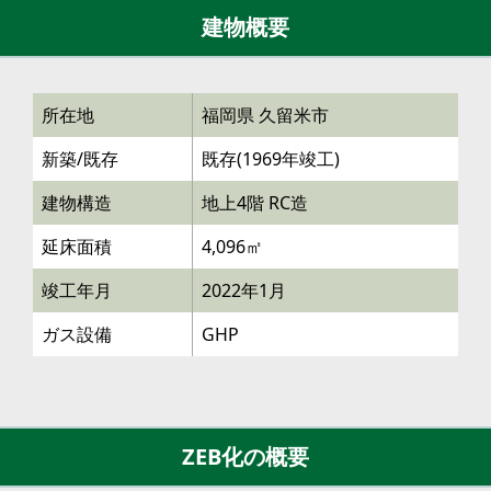
建物概要
所在地
福岡県 久留米市
新築/既存
既存(1969年竣工)
建物構造
地上4階 RC造
延床面積
4,096㎡
竣工年月
2022年1月
ガス設備
GHP
ZEB化の概要