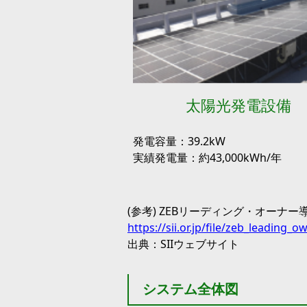
太陽光発電設備
発電容量：39.2kW
実績発電量：約43,000kWh/年
(参考) ZEBリーディング・オーナ
https://sii.or.jp/file/zeb_leading
出典：SIIウェブサイト
システム全体図