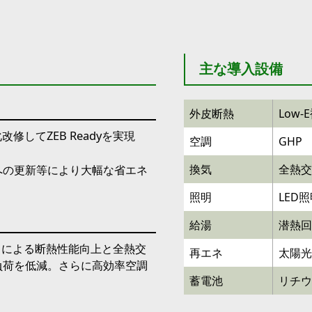
主な導入設備
外皮断熱
Low
修してZEB Readyを実現
空調
GHP
への更新等により大幅な省エネ
換気
全熱交
照明
LED
給湯
潜熱回
ラスによる断熱性能向上と全熱交
再エネ
太陽光
負荷を低減。さらに高効率空調
蓄電池
リチウ