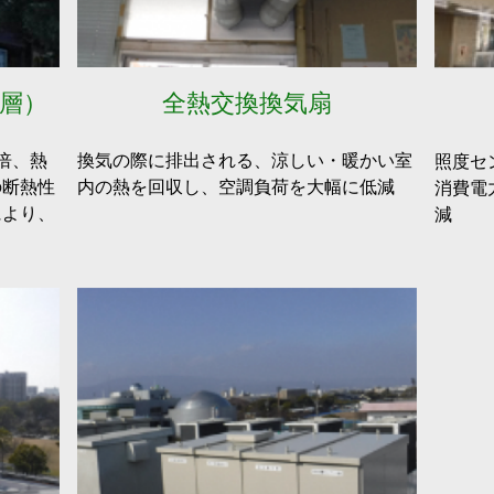
空層）
全熱交換換気扇
倍、熱
換気の際に排出される、涼しい・暖かい室
照度セ
の断熱性
内の熱を回収し、空調負荷を大幅に低減
消費電
により、
減
。