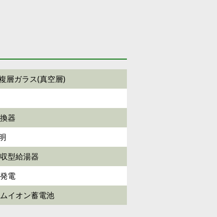
-E複層ガラス(真空層)
換器
照明
収型給湯器
発電
ムイオン蓄電池