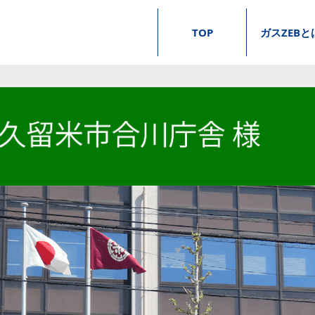
TOP
ガスZEB
と