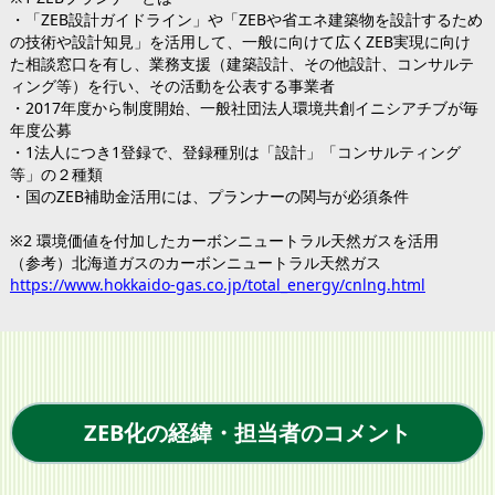
・「ZEB設計ガイドライン」や「ZEBや省エネ建築物を設計するため
の技術や設計知見」を活用して、一般に向けて広くZEB実現に向け
た相談窓口を有し、業務支援（建築設計、その他設計、コンサルテ
ィング等）を行い、その活動を公表する事業者
・2017年度から制度開始、一般社団法人環境共創イニシアチブが毎
年度公募
・1法人につき1登録で、登録種別は「設計」「コンサルティング
等」の２種類
・国のZEB補助金活用には、プランナーの関与が必須条件
※2 環境価値を付加したカーボンニュートラル天然ガスを活用
（参考）北海道ガスのカーボンニュートラル天然ガス
https://www.hokkaido-gas.co.jp/total_energy/cnlng.html
ZEB化の経緯・担当者のコメント