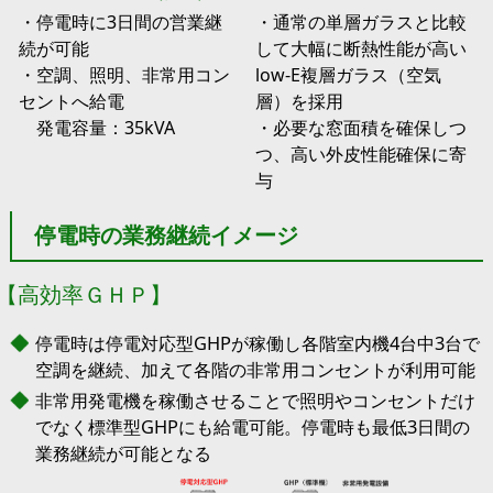
・停電時に3日間の営業継
・通常の単層ガラスと比較
続が可能
して大幅に断熱性能が高い
・空調、照明、非常用コン
low-E複層ガラス（空気
セントへ給電
層）を採用
発電容量：35kVA
・必要な窓面積を確保しつ
つ、高い外皮性能確保に寄
与
停電時の業務継続イメージ
【高効率ＧＨＰ】
停電時は停電対応型GHPが稼働し各階室内機4台中3台で
空調を継続、加えて各階の非常用コンセントが利用可能
非常用発電機を稼働させることで照明やコンセントだけ
でなく標準型GHPにも給電可能。停電時も最低3日間の
業務継続が可能となる