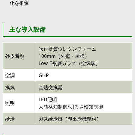
化を推進
主な導入設備
吹付硬質ウレタンフォーム
外皮断熱
100mm（外壁・屋根）
Low-E複層ガラス（空気層）
空調
GHP
換気
全熱交換器
LED照明
照明
人感検知制御/明るさ検知制御
給湯
ガス給湯器（即出湯機能付）