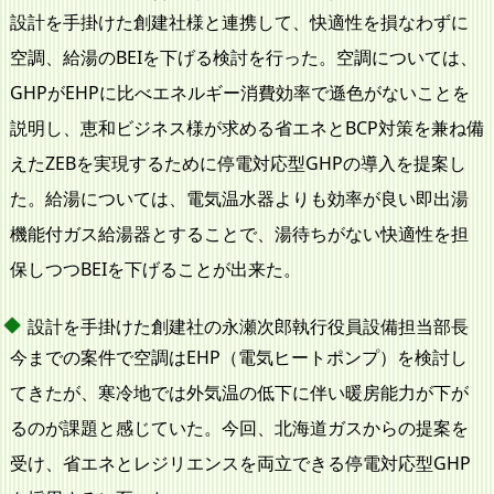
設計を手掛けた創建社様と連携して、快適性を損なわずに
空調、給湯のBEIを下げる検討を行った。空調については、
GHPがEHPに比べエネルギー消費効率で遜色がないことを
説明し、恵和ビジネス様が求める省エネとBCP対策を兼ね備
えたZEBを実現するために停電対応型GHPの導入を提案し
た。給湯については、電気温水器よりも効率が良い即出湯
機能付ガス給湯器とすることで、湯待ちがない快適性を担
保しつつBEIを下げることが出来た。
設計を手掛けた創建社の永瀬次郎執行役員設備担当部長
今までの案件で空調はEHP（電気ヒートポンプ）を検討し
てきたが、寒冷地では外気温の低下に伴い暖房能力が下が
るのが課題と感じていた。今回、北海道ガスからの提案を
受け、省エネとレジリエンスを両立できる停電対応型GHP