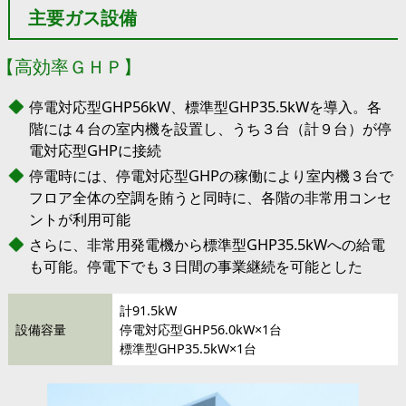
主要ガス設備
【高効率ＧＨＰ】
停電対応型GHP56kW、標準型GHP35.5kWを導入。各
階には４台の室内機を設置し、うち３台（計９台）が停
電対応型GHPに接続
停電時には、停電対応型GHPの稼働により室内機３台で
フロア全体の空調を賄うと同時に、各階の非常用コンセ
ントが利用可能
さらに、非常用発電機から標準型GHP35.5kWへの給電
も可能。停電下でも３日間の事業継続を可能とした
計91.5kW
設備容量
停電対応型GHP56.0kW×1台
標準型GHP35.5kW×1台