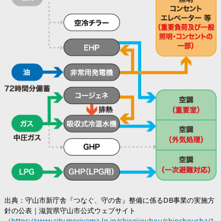
出典：守山市新庁舎『つなぐ、守の舎』整備に係るDB事業の実施方
針の公表｜滋賀県守山市公式ウェブサイト
（
https://www.city.moriyama.lg.jp/shiseijouhou/shinchousha/1