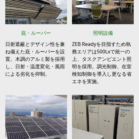
庇・ルーバー
照明設備
日射遮蔽とデザイン性を兼
ZEB Readyを目指すため執
ね備えた庇・ルーバーを設
務エリアは500Lxで統一の
置。木調のアルミ製を採用
上、タスクアンビエント照
し、日射・温度変化・風雨
明を採用。調光制御、在室
による劣化を抑制。
検知制御を導入し更なる省
エネを実施。