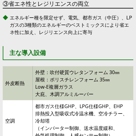
③省エネ性とレジリエンスの両立
エネルギー種を限定せず、電気、都市ガス（中圧）、LP
ガスの3種類のエネルギーのベストミックスにより省エ
ネ性に加え、レジリエンス向上に寄与
主な導入設備
外壁：吹付硬質ウレタンフォーム 30㎜
屋根：ポリスチレンフォーム 35㎜
外皮断熱
Low-E複層ガラス
大庇、木調アルミルーバー
都市ガス仕様GHP、LPG仕様GHP、EHP
排熱投入型吸収式冷温水機、空冷チラー、
空調
冷却塔
（インバーター制御、送水温度緩和、
外気処理制御、人感センサー制御）