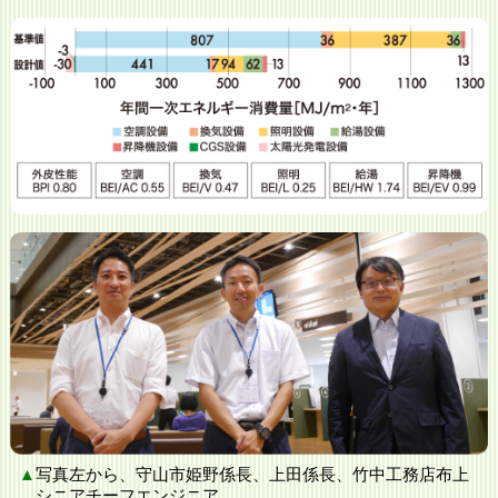
▲
写真左から、守山市姫野係⻑、上⽥係⻑、竹中工務店布上
シニアチーフエンジニア