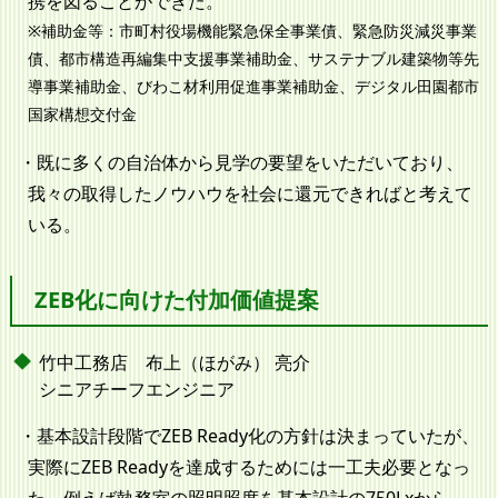
携を図ることができた。
※補助金等：市町村役場機能緊急保全事業債、緊急防災減災事業
債、都市構造再編集中支援事業補助金、サステナブル建築物等先
導事業補助金、びわこ材利用促進事業補助金、デジタル田園都市
国家構想交付金
既に多くの自治体から見学の要望をいただいており、
我々の取得したノウハウを社会に還元できればと考えて
いる。
ZEB化に向けた付加価値提案
竹中工務店 布上（ほがみ） 亮介
シニアチーフエンジニア
基本設計段階でZEB Ready化の方針は決まっていたが、
実際にZEB Readyを達成するためには一工夫必要となっ
た。例えば執務室の照明照度を基本設計の750Lxから