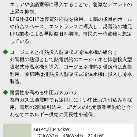
エリアや会議室等に導入することで、急激なデマンドの
上昇を抑制。
LPG仕様GHPは停電対応型を採用。１階の多目的ホール
や待合スペース、エントランスに導入し、災害時の地元
LPG業者による早期復旧を期待。市民の一時避難も想定
している。
コージェネと排熱投入型吸収式冷温水機の組合せ
外調機の熱源として熱電併給のコージェネと排熱投入型
吸収式冷温水機を導入。コージェネ排熱を暖房時は直接
利用、冷房時は排熱投入型吸収式冷温水機に投入し冷水
製造。
耐震性を高める中圧ガスガバナ
都市ガスは地震時でも途絶しにくい中圧ガス引込みを採
用。電気の2回線引込み、LPガスの地元事業者供給と合
わせてエネルギー供給の冗長性を確保。
GHP合計344.4kW
（71kW×2台、45kW×4台、22.4kW）