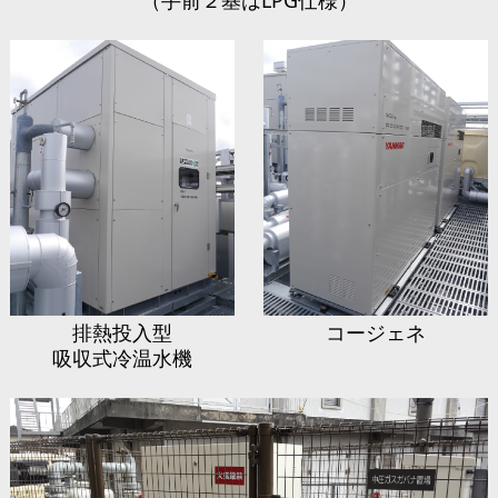
（手前２基はLPG仕様）
排熱投入型
コージェネ
吸収式冷温水機