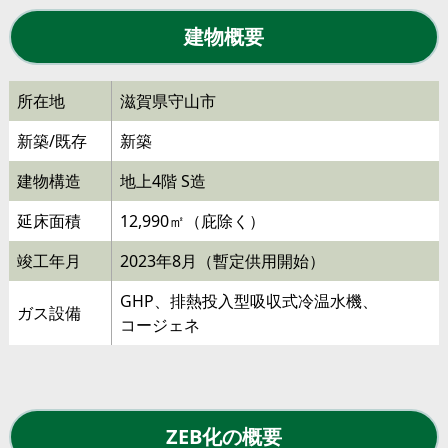
建物概要
所在地
滋賀県守山市
新築/既存
新築
建物構造
地上4階 S造
延床面積
12,990㎡（庇除く）
竣工年月
2023年8月（暫定供用開始）
GHP、排熱投入型吸収式冷温水機、
ガス設備
コージェネ
ZEB化の概要