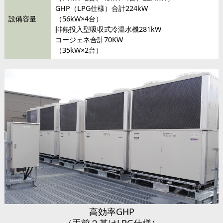
GHP（LPG仕様）合計224kW
設備容量
（56kW×4台）
排熱投入型吸収式冷温水機281kW
コージェネ合計70KW
（35kW×2台）
高効率GHP