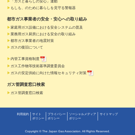
「ガスと暮らしの安心」運動
もしも、のために暮らしを見守る警報器
都市ガス事業者の安全・安心への取り組み
家庭用ガス設備における安全システムの普及
業務用ガス厨房における安全の取り組み
都市ガス事業者の地震対策
ガスの復旧について
内管工事資格制度
ガス工作物等技術基準調査委員会
ガスの安定供給に向けた情報セキュリティ対策
ガス管調査窓口検索
ガス管調査窓口検索
利用規約
サイト
プライバシー
ソーシャルメディア
サイトマップ
ポリシー
ポリシー
ポリシー
Copyright © The Japan Gas Association. All Rights Reserved.