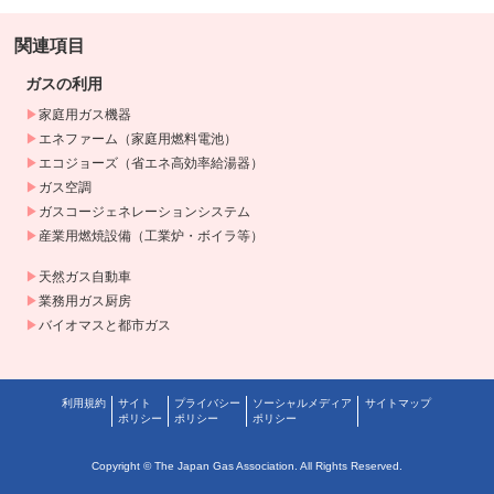
関連項目
ガスの利用
家庭用ガス機器
エネファーム（家庭用燃料電池）
エコジョーズ（省エネ高効率給湯器）
ガス空調
ガスコージェネレーションシステム
産業用燃焼設備（工業炉・ボイラ等）
天然ガス自動車
業務用ガス厨房
バイオマスと都市ガス
利用規約
サイト
プライバシー
ソーシャルメディア
サイトマップ
ポリシー
ポリシー
ポリシー
Copyright © The Japan Gas Association. All Rights Reserved.