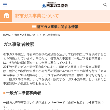
都市ガス事業について
都市ガス事業に関する情報
HOME
＞
都市ガス事業について
＞
ガス事業者検索
ガス事業者検索
都市ガス事業は、導管網の規模の経済性を活かして効率的にガスを供給するこ
とを特徴としています。そのため、都市ガス事業者（一般ガス導管事業者）
は、各地域の都市部を中心に全国に遍在しています。
2017年4月のガス小売全面自由化により、都市ガス事業（旧一般ガス事業）
は、他社との契約や自社の小売部門の要請に基づいてガスの製造を行う「ガス
製造事業（LNG基地事業）」、ガス導管網の維持運用・敷設・保守などを行う
「一般ガス導管事業」、ガスを供給・販売する「ガス小売事業」という新たな
事業類型への見直しが行われました。
一般ガス導管事業者
一般ガス導管事業者の供給区域をフリーワード（市町村単位）で検索可能で
す。