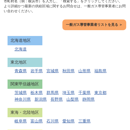
市町村名（例：横浜市）を入力し、「検索する」をクリックしてください。
より詳細かつ最新の供給区域に関するお問合せは、一般ガス導管事業者にお問
い合わせください。
一般ガス導管事業者リストを見る ＞
北海道地区
北海道
東北地区
青森県
岩手県
宮城県
秋田県
山形県
福島県
関東甲信越地区
茨城県
栃木県
群馬県
埼玉県
千葉県
東京都
神奈川県
新潟県
長野県
山梨県
静岡県
東海・北陸地区
岐阜県
富山県
石川県
愛知県
三重県