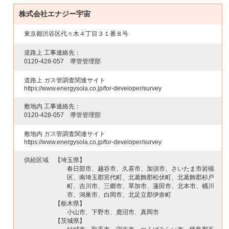
株式会社エナジー宇宙
東京都渋谷区代々木４丁目３１番８号
道路上 工事連絡先：
0120-428-057
導管管理部
道路上 ガス管調査関連サイト
https://www.energysola.co.jp/for-developer/survey
敷地内 工事連絡先：
0120-428-057
導管管理部
敷地内 ガス管調査関連サイト
https://www.energysola.co.jp/for-developer/survey
供給区域
【埼玉県】
春日部市、越谷市、久喜市、加須市、さいたま市岩槻
区、南埼玉郡宮代町、北葛飾郡松伏町、北葛飾郡杉戸
町、吉川市、三郷市、草加市、蓮田市、北本市、桶川
市、鴻巣市、白岡市、北足立郡伊奈町
【栃木県】
小山市、下野市、鹿沼市、真岡市
【茨城県】