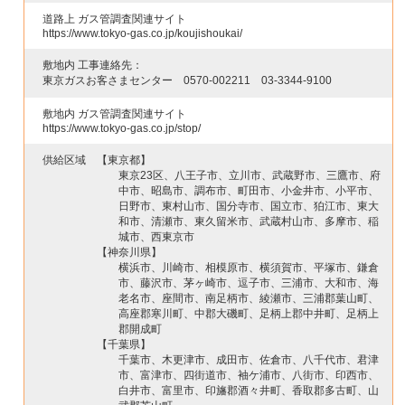
道路上 ガス管調査関連サイト
https://www.tokyo-gas.co.jp/koujishoukai/
敷地内 工事連絡先：
東京ガスお客さまセンター
0570-002211
03-3344-9100
敷地内 ガス管調査関連サイト
https://www.tokyo-gas.co.jp/stop/
供給区域
【東京都】
東京23区、八王子市、立川市、武蔵野市、三鷹市、府
中市、昭島市、調布市、町田市、小金井市、小平市、
日野市、東村山市、国分寺市、国立市、狛江市、東大
和市、清瀬市、東久留米市、武蔵村山市、多摩市、稲
城市、西東京市
【神奈川県】
横浜市、川崎市、相模原市、横須賀市、平塚市、鎌倉
市、藤沢市、茅ヶ崎市、逗子市、三浦市、大和市、海
老名市、座間市、南足柄市、綾瀬市、三浦郡葉山町、
高座郡寒川町、中郡大磯町、足柄上郡中井町、足柄上
郡開成町
【千葉県】
千葉市、木更津市、成田市、佐倉市、八千代市、君津
市、富津市、四街道市、袖ケ浦市、八街市、印西市、
白井市、富里市、印旛郡酒々井町、香取郡多古町、山