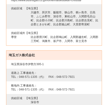
https://www.bushugas.co.jp/home/maisetsukan-chousa/
供給区域
【埼玉県】
川越市、所沢市、飯能市、狭山市、鶴ヶ島市、日高
市、ふじみ野市、深谷市、東松山市、入間郡毛呂山
町、比企郡小川町、比企郡川島町、比企郡吉見町、比
企郡ときがわ町、比企郡嵐山町、大里郡寄居町
供給区域外
【埼玉県】
導管
比企郡滑川町、比企郡鳩山町、入間郡越生町、入間郡
三芳町、鴻巣市、坂戸市、入間市、富士見市
埼玉ガス株式会社
埼玉県深谷市伊勢方395-1
道路上 工事連絡先：
TEL：
048-571-1335
（代） FAX：
048-572-7921
敷地内 工事連絡先：
TEL：
048-571-1335
（代） FAX：
048-572-7921
供給区域
【埼玉県】
深谷市