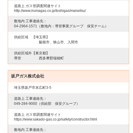
道路上 ガス管調査関連サイト
http://www.irumagas.co.jp/toshigas/maisetsu/
敷地内 工事連絡先：
04-2964-1571
（敷地内：導管事業グループ 保安チーム）
供給区域
【埼玉県】
飯能市、狭山市、入間市
供給区域外
【東京都】
導管
西多摩郡瑞穂町
坂戸ガス株式会社
埼玉県坂戸市末広町3-5
道路上 工事連絡先：
049-284-9000
（供給部 保安グループ）
道路上 ガス管調査関連サイト
https://www.sakado-gas.co.jp/safety/constructor.html
敷地内 工事連絡先：