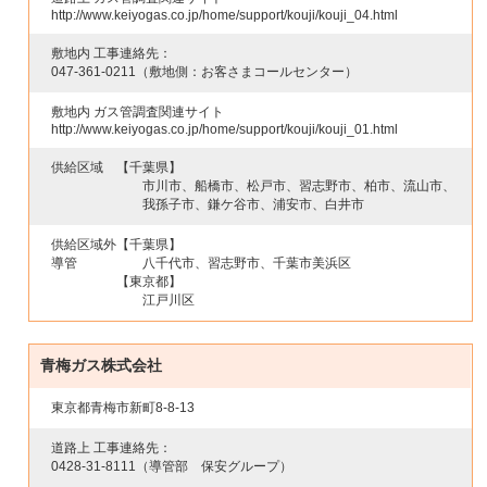
http://www.keiyogas.co.jp/home/support/kouji/kouji_04.html
敷地内 工事連絡先：
047-361-0211
（敷地側：お客さまコールセンター）
敷地内 ガス管調査関連サイト
http://www.keiyogas.co.jp/home/support/kouji/kouji_01.html
供給区域
【千葉県】
市川市、船橋市、松戸市、習志野市、柏市、流山市、
我孫子市、鎌ケ谷市、浦安市、白井市
供給区域外
【千葉県】
導管
八千代市、習志野市、千葉市美浜区
【東京都】
江戸川区
青梅ガス株式会社
東京都青梅市新町8-8-13
道路上 工事連絡先：
0428-31-8111
（導管部 保安グループ）