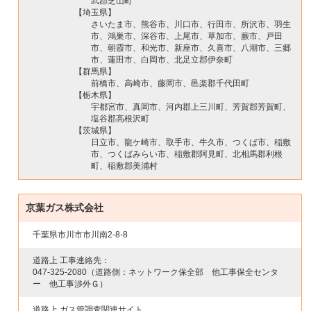
武郡芝山町
【埼玉県】
さいたま市、熊谷市、川口市、行田市、所沢市、羽生
市、鴻巣市、深谷市、上尾市、草加市、蕨市、戸田
市、朝霞市、和光市、新座市、久喜市、八潮市、三郷
市、蓮田市、白岡市、北足立郡伊奈町
【群馬県】
前橋市、高崎市、藤岡市、邑楽郡千代田町
【栃木県】
宇都宮市、真岡市、河内郡上三川町、芳賀郡芳賀町、
塩谷郡高根沢町
【茨城県】
日立市、龍ケ崎市、取手市、牛久市、つくば市、稲敷
市、つくばみらい市、稲敷郡阿見町、北相馬郡利根
町、稲敷郡美浦村
京葉ガス株式会社
千葉県市川市市川南2-8-8
道路上 工事連絡先：
047-325-2080
（道路側：ネットワーク保全部 他工事保全センタ
ー 他工事渉外Ｇ）
道路上 ガス管調査関連サイト