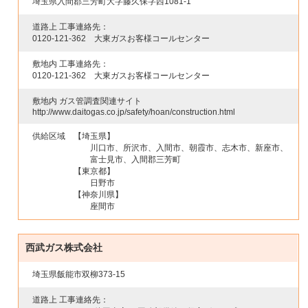
埼玉県入間郡三芳町大字藤久保字西1081-1
道路上 工事連絡先：
0120-121-362
大東ガスお客様コールセンター
敷地内 工事連絡先：
0120-121-362
大東ガスお客様コールセンター
敷地内 ガス管調査関連サイト
http://www.daitogas.co.jp/safety/hoan/construction.html
供給区域
【埼玉県】
川口市、所沢市、入間市、朝霞市、志木市、新座市、
富士見市、入間郡三芳町
【東京都】
日野市
【神奈川県】
座間市
西武ガス株式会社
埼玉県飯能市双柳373-15
道路上 工事連絡先：