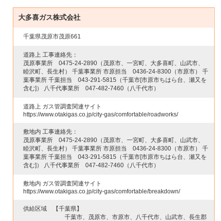
大多喜ガス株式会社
千葉県茂原市茂原661
道路上 工事連絡先：
茂原事業所
0475-24-2890
（茂原市、一宮町、大多喜町、山武市、
睦沢町、長生村） 千葉事業所 市原担当
0436-24-8300
（市原市） 千
葉事業所 千葉担当
043-291-5815
（千葉市[市原市ちはら台、瀬又を
含む]） 八千代事業所
047-482-7460
（八千代市）
道路上 ガス管調査関連サイト
https://www.otakigas.co.jp/city-gas/comfortable/roadworks/
敷地内 工事連絡先：
茂原事業所
0475-24-2890
（茂原市、一宮町、大多喜町、山武市、
睦沢町、長生村） 千葉事業所 市原担当
0436-24-8300
（市原市） 千
葉事業所 千葉担当
043-291-5815
（千葉市[市原市ちはら台、瀬又を
含む]） 八千代事業所
047-482-7460
（八千代市）
敷地内 ガス管調査関連サイト
https://www.otakigas.co.jp/city-gas/comfortable/breakdown/
供給区域
【千葉県】
千葉市、茂原市、市原市、八千代市、山武市、長生郡