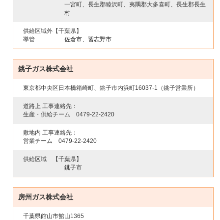
一宮町、長生郡睦沢町、夷隅郡大多喜町、長生郡長生
村
供給区域外
【千葉県】
導管
佐倉市、習志野市
銚子ガス株式会社
東京都中央区日本橋箱崎町、銚子市内浜町16037-1（銚子営業所）
道路上 工事連絡先：
生産・供給チーム
0479-22-2420
敷地内 工事連絡先：
営業チーム
0479-22-2420
供給区域
【千葉県】
銚子市
房州ガス株式会社
千葉県館山市館山1365