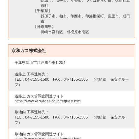
結城市、取手市、守谷市、つくばみらい市、猿島郡五
霞町
【千葉県】
我孫子市、柏市、印西市、印旛郡栄町、富里市、成田
市
【神奈川県】
川崎市宮前区、相模原市南区
京和ガス株式会社
千葉県流山市江戸川台東1-254
道路上 工事連絡先：
TEL：
04-7155-1500
FAX：
04-7155-1505
（供給部 保安グルー
プ）
道路上 ガス管調査関連サイト
https://www.keiwagas.co.jp/request.html
敷地内 工事連絡先：
TEL：
04-7155-1500
FAX：
04-7155-1505
（供給部 保安グルー
プ）
敷地内 ガス管調査関連サイト