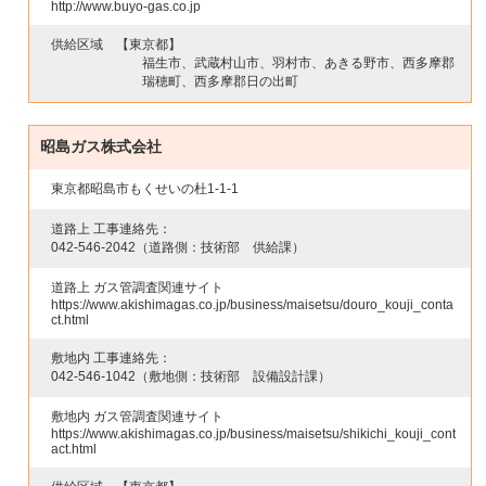
http://www.buyo-gas.co.jp
供給区域
【東京都】
福生市、武蔵村山市、羽村市、あきる野市、西多摩郡
瑞穂町、西多摩郡日の出町
昭島ガス株式会社
東京都昭島市もくせいの杜1-1-1
道路上 工事連絡先：
042-546-2042
（道路側：技術部 供給課）
道路上 ガス管調査関連サイト
https://www.akishimagas.co.jp/business/maisetsu/douro_kouji_conta
ct.html
敷地内 工事連絡先：
042-546-1042
（敷地側：技術部 設備設計課）
敷地内 ガス管調査関連サイト
https://www.akishimagas.co.jp/business/maisetsu/shikichi_kouji_cont
act.html