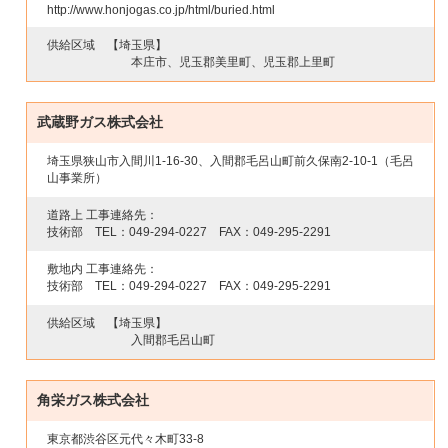
http://www.honjogas.co.jp/html/buried.html
供給区域
【埼玉県】
本庄市、児玉郡美里町、児玉郡上里町
武蔵野ガス株式会社
埼玉県狭山市入間川1-16-30、入間郡毛呂山町前久保南2-10-1（毛呂
山事業所）
道路上 工事連絡先：
技術部 TEL：
049-294-0227
FAX：
049-295-2291
敷地内 工事連絡先：
技術部 TEL：
049-294-0227
FAX：
049-295-2291
供給区域
【埼玉県】
入間郡毛呂山町
角栄ガス株式会社
東京都渋谷区元代々木町33-8