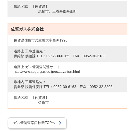
供給区域
【佐賀県】
鳥栖市、三養基郡基山町
佐賀ガス株式会社
佐賀県佐賀市兵庫町大字西渕1996
道路上 工事連絡先：
供給部 供給課 TEL：
0952-30-6165
FAX：
0952-30-6183
道路上 ガス管調査関連サイト
http://www.saga-gas.co.jp/excavation.html
敷地内 工事連絡先：
営業部 設備保安課 TEL：
0952-30-6163
FAX：
0952-32-3803
供給区域
【佐賀県】
佐賀市
ガス管調査窓口検索TOPへ