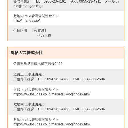
導管事業所 TEL：
0955-23-4191
FAX：
0955-23-4211
メール：i
nfo@imarigas.co.jp
敷地内 ガス管調査関連サイト
http://imarigas.jp/
供給区域
【佐賀県】
伊万里市
鳥栖ガス株式会社
佐賀県鳥栖市藤木町字若桜2465
道路上 工事連絡先：
工務部工務課 TEL：
0942-82-4788
FAX：
0942-85-2504
道路上 ガス管調査関連サイト
http://www.tosugas.co.jp/maisetsukyogi/index.html
敷地内 工事連絡先：
工務部工務課 TEL：
0942-82-4788
FAX：
0942-85-2504
敷地内 ガス管調査関連サイト
http://www.tosugas.co.jp/maisetsukyogi/index.html