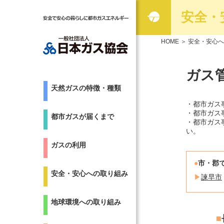
安全・
HOME
＞
安全・安心へ
ガス
天然ガスの特徴・種類
・都市ガス
・都市ガス
都市ガスが届くまで
・都市ガス
い。
ガスの利用
市・郡
安全・安心への取り組み
諫早市
地球環境への取り組み