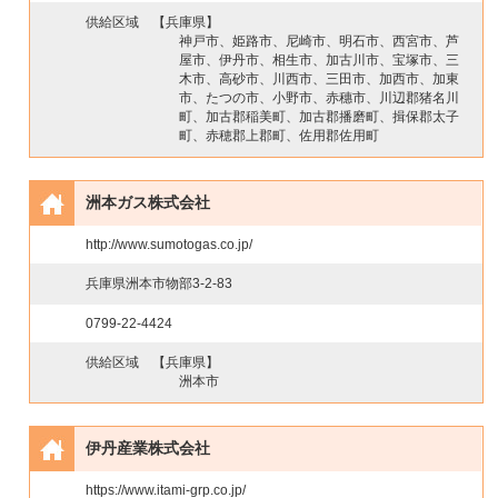
供給区域
【兵庫県】
神戸市、姫路市、尼崎市、明石市、西宮市、芦
屋市、伊丹市、相生市、加古川市、宝塚市、三
木市、高砂市、川西市、三田市、加西市、加東
市、たつの市、小野市、赤穗市、川辺郡猪名川
町、加古郡稲美町、加古郡播磨町、揖保郡太子
町、赤穂郡上郡町、佐用郡佐用町
洲本ガス株式会社
http://www.sumotogas.co.jp/
兵庫県洲本市物部3-2-83
0799-22-4424
供給区域
【兵庫県】
洲本市
伊丹産業株式会社
https://www.itami-grp.co.jp/