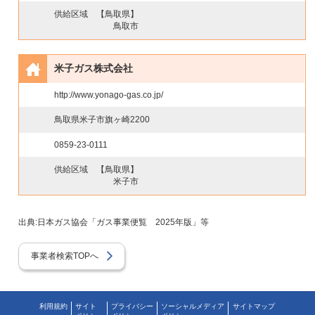
供給区域
【鳥取県】
鳥取市
米子ガス株式会社
http://www.yonago-gas.co.jp/
鳥取県米子市旗ヶ崎2200
0859-23-0111
供給区域
【鳥取県】
米子市
出典:日本ガス協会「ガス事業便覧 2025年版」等
事業者検索TOPへ
利用規約
サイト
プライバシー
ソーシャルメディア
サイトマップ