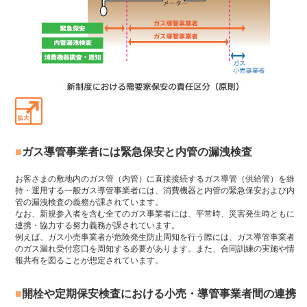
ガス導管事業者には緊急保安と内管の漏洩検査
お客さまの敷地内のガス管（内管）に直接接続するガス導管（供給管）を維
持・運用する一般ガス導管事業者には、消費機器と内管の緊急保安および内
管の漏洩検査の義務が課されています。
なお、新規参入者を含む全てのガス事業者には、平常時、災害発生時ともに
連携・協力する努力義務が課されています。
例えば、ガス小売事業者が危険発生防止周知を行う際には、ガス導管事業者
のガス漏れ受付窓口を周知する必要があります。また、合同訓練の実施や情
報共有を図ることが想定されています。
開栓や定期保安検査における小売・導管事業者間の連携